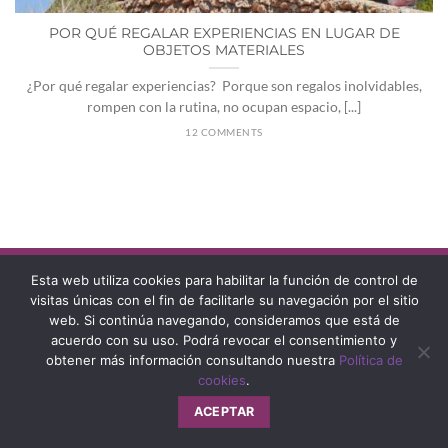
POR QUÉ REGALAR EXPERIENCIAS EN LUGAR DE
OBJETOS MATERIALES
¿Por qué regalar experiencias? Porque son regalos inolvidables,
rompen con la rutina, no ocupan espacio, [...]
12 COMMENTS
Esta web utiliza cookies para habilitar la función de control de
visitas únicas con el fin de facilitarle su navegación por el sitio
web. Si continúa navegando, consideramos que está de
acuerdo con su uso. Podrá revocar el consentimiento y
obtener más información consultando nuestra
Política de
cookies
.
ACEPTAR