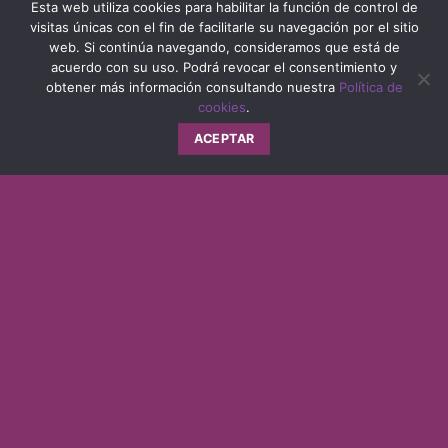
Esta web utiliza cookies para habilitar la función de control de
visitas únicas con el fin de facilitarle su navegación por el sitio
web. Si continúa navegando, consideramos que está de
acuerdo con su uso. Podrá revocar el consentimiento y
obtener más información consultando nuestra
Política de
cookies
.
ACEPTAR
Tómate un retiro y únete a
nuestra comunidad de
viajeros con alma
En Viajes Transformacionales, cada
destino es un espejo para tu alma:
experiencias guiadas por maestros de la