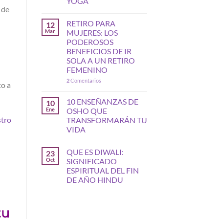
YOGA
 de
RETIRO PARA
12
Mar
MUJERES: LOS
PODEROSOS
BENEFICIOS DE IR
SOLA A UN RETIRO
FEMENINO
2
Comentarios
to a
10 ENSEÑANZAS DE
10
Ene
OSHO QUE
stro
TRANSFORMARÁN TU
VIDA
QUE ES DIWALI:
23
Oct
SIGNIFICADO
ESPIRITUAL DEL FIN
DE AÑO HINDU
tu