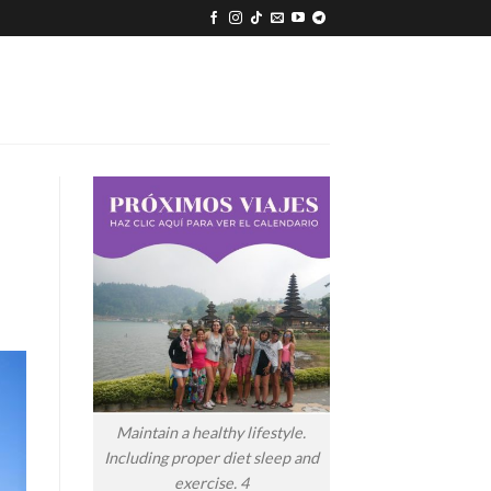
Maintain a healthy lifestyle.
Including proper diet sleep and
exercise. 4