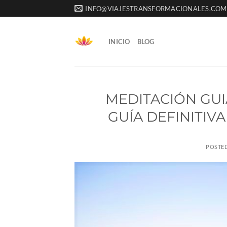
Saltar
INFO@VIAJESTRANSFORMACIONALES.COM
al
contenido
INICIO
BLOG
MEDITACIÓN GUI
GUÍA DEFINITIV
POSTE