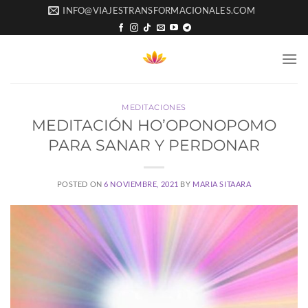
Saltar
INFO@VIAJESTRANSFORMACIONALES.COM
al
contenido
MEDITACIONES
MEDITACIÓN HO’OPONOPOMO
PARA SANAR Y PERDONAR
POSTED ON
6 NOVIEMBRE, 2021
BY
MARIA SITAARA