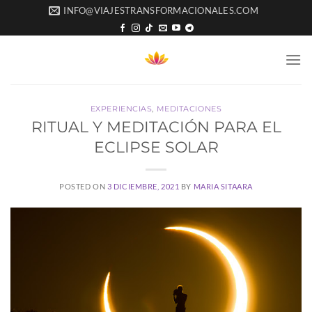
Saltar
INFO@VIAJESTRANSFORMACIONALES.COM
al
contenido
EXPERIENCIAS
,
MEDITACIONES
RITUAL Y MEDITACIÓN PARA EL
ECLIPSE SOLAR
POSTED ON
3 DICIEMBRE, 2021
BY
MARIA SITAARA