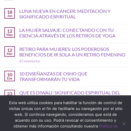
LUNA NUEVA EN CANCER: MEDITACIÓN Y
18
Jun
SIGNIFICADO ESPIRITUAL
LA MUJER SALVAJE: CONECTANDO CON TU
12
May
ESENCIA ATRAVÉS DE LOS RETIROS DE YOGA
RETIRO PARA MUJERES: LOS PODEROSOS
12
Mar
BENEFICIOS DE IR SOLA A UN RETIRO FEMENINO
2
Comentarios
10 ENSEÑANZAS DE OSHO QUE
10
Ene
TRANSFORMARÁN TU VIDA
QUE ES DIWALI: SIGNIFICADO ESPIRITUAL DEL
23
Oct
FIN DE AÑO HINDU
Esta web utiliza cookies para habilitar la función de control de
visitas únicas con el fin de facilitarle su navegación por el sitio
web. Si continúa navegando, consideramos que está de
acuerdo con su uso. Podrá revocar el consentimiento y
obtener más información consultando nuestra
Política de