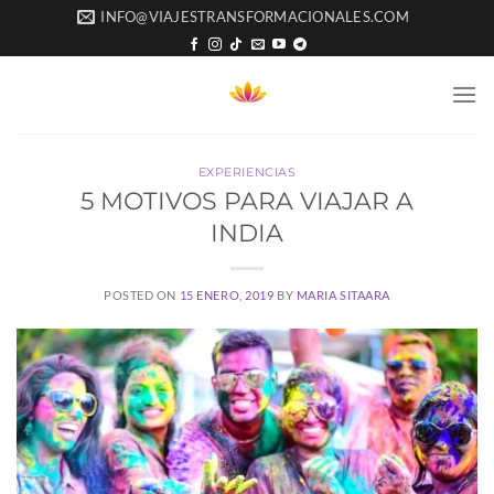
Saltar
INFO@VIAJESTRANSFORMACIONALES.COM
al
contenido
EXPERIENCIAS
5 MOTIVOS PARA VIAJAR A
INDIA
POSTED ON
15 ENERO, 2019
BY
MARIA SITAARA