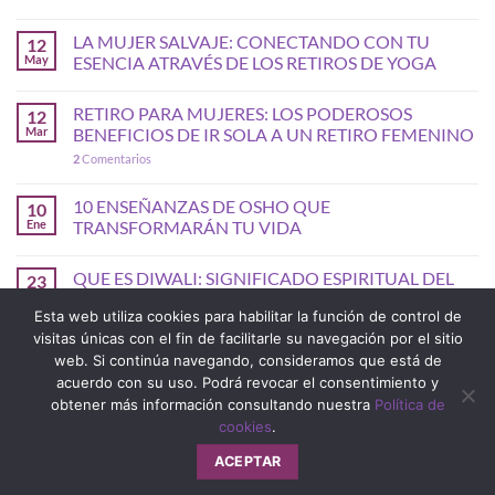
LA MUJER SALVAJE: CONECTANDO CON TU
12
May
ESENCIA ATRAVÉS DE LOS RETIROS DE YOGA
RETIRO PARA MUJERES: LOS PODEROSOS
12
Mar
BENEFICIOS DE IR SOLA A UN RETIRO FEMENINO
2
Comentarios
10 ENSEÑANZAS DE OSHO QUE
10
Ene
TRANSFORMARÁN TU VIDA
QUE ES DIWALI: SIGNIFICADO ESPIRITUAL DEL
23
Oct
FIN DE AÑO HINDU
Esta web utiliza cookies para habilitar la función de control de
visitas únicas con el fin de facilitarle su navegación por el sitio
web. Si continúa navegando, consideramos que está de
acuerdo con su uso. Podrá revocar el consentimiento y
obtener más información consultando nuestra
Política de
cookies
.
ACEPTAR