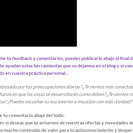
rme tu feedback y comentarios, puedes publicarlo abajo al final d
 te ayudan estas herramientas que os dejamos en el blog y sí vais
o en vuestra práctica personal…
tresada por tus preocupaciones diarias? ¿Te sientes más conecta
ianza en que las cosas se desarrollarán como deben? ¿Te sientes 
o? ¿Puedes escuchar tu voz interior e intuición con más claridad?
 tu comentario abajo del todo:
tter si deseas que te avisemos de nuestras ofertas y novedades d
omo mucho contenido de valor para tu autoconocimiento y desper