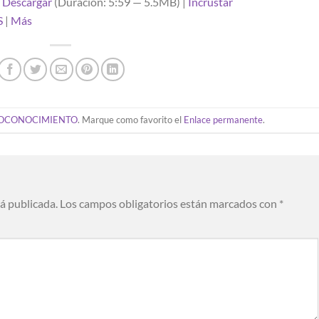
|
Descargar
(Duración: 5:59 — 5.5MB) |
Incrustar
S
|
Más
OCONOCIMIENTO
. Marque como favorito el
Enlace permanente
.
rá publicada.
Los campos obligatorios están marcados con
*