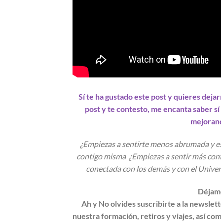
Sí te ha gustado este post y quieres deja
post y te contesto, me encanta saber sí
mejorand
¿Empiezas a sentirte menos abrumada y es
contigo misma ¿Empiezas a sentir más conf
conectada con los demás y con el Univers
Déjame
Ah y No olvides suscribirte a la newsle
nuestra formación, retiros y viajes, así c