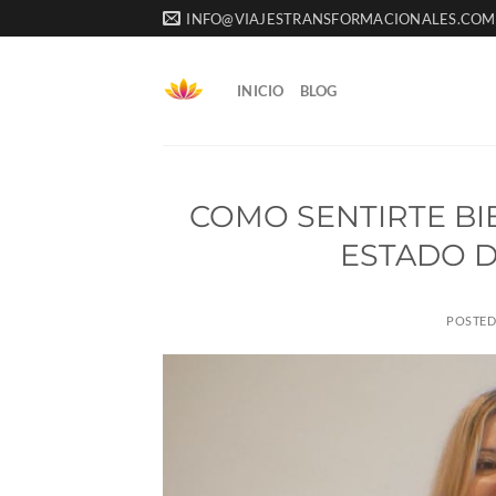
Saltar
INFO@VIAJESTRANSFORMACIONALES.COM
al
contenido
INICIO
BLOG
COMO SENTIRTE BI
ESTADO D
POSTE