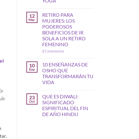
YOGA
RETIRO PARA
12
Mar
MUJERES: LOS
PODEROSOS
BENEFICIOS DE IR
SOLA A UN RETIRO
FEMENINO
2
Comentarios
el
10 ENSEÑANZAS DE
10
Ene
OSHO QUE
TRANSFORMARÁN TU
VIDA
da
QUE ES DIWALI:
23
más
Oct
SIGNIFICADO
ESPIRITUAL DEL FIN
DE AÑO HINDU
e
tar.