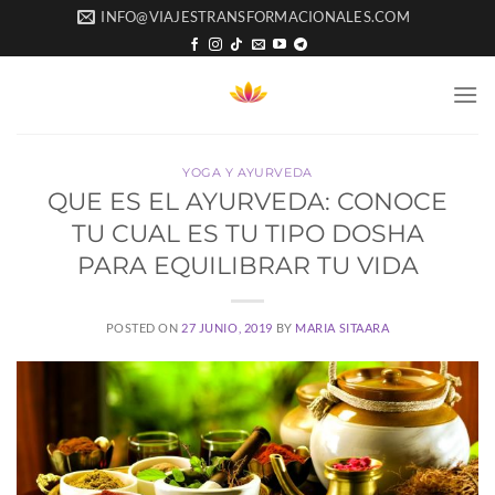
Saltar
INFO@VIAJESTRANSFORMACIONALES.COM
al
contenido
YOGA Y AYURVEDA
QUE ES EL AYURVEDA: CONOCE
TU CUAL ES TU TIPO DOSHA
PARA EQUILIBRAR TU VIDA
POSTED ON
27 JUNIO, 2019
BY
MARIA SITAARA