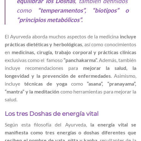
equilibrar los Doshas
, también definidos
como
“temperamentos”, “biotipos” o
“principios metabólicos”.
El Ayurveda aborda muchos aspectos de la medicina
incluye
prácticas dietéticas y herbológicas
, así como conocimientos
en
medicinas, cirugía, trabajo corporal y prácticas clínicas
exclusivas como el famoso
“panchakarma”.
Además, también
incluye recomendaciones para
mejorar la salud, la
longevidad y la prevención de enfermedades
. Asimismo,
incluye
técnicas de yoga
como
“asana”, “pranayama”,
“mantra” y la meditación
como herramientas para mejorar la
salud.
Los tres Doshas de energía vital
Según esta filosofía del Ayurveda,
la energía vital se
manifiesta como tres energías o doshas diferentes que
reciben el nombre de vata, pitta y kapha
, resultantes de la