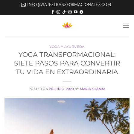
Saltar
INFO@VIAJESTRANSFORMACIONALES.COM
al
contenido
YOGA Y AYURVEDA
YOGA TRANSFORMACIONAL:
SIETE PASOS PARA CONVERTIR
TU VIDA EN EXTRAORDINARIA
POSTED ON
20 JUNIO, 2020
BY
MARIA SITAARA