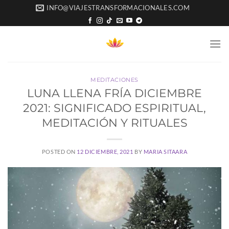
Saltar
INFO@VIAJESTRANSFORMACIONALES.COM
al
contenido
MEDITACIONES
LUNA LLENA FRÍA DICIEMBRE
2021: SIGNIFICADO ESPIRITUAL,
MEDITACIÓN Y RITUALES
POSTED ON
12 DICIEMBRE, 2021
BY
MARIA SITAARA