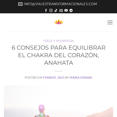
Saltar
INFO@VIAJESTRANSFORMACIONALES.COM
al
contenido
YOGA Y AYURVEDA
6 CONSEJOS PARA EQUILIBRAR
EL CHAKRA DEL CORAZÓN,
ANAHATA
POSTED ON
9 MARZO, 2021
BY
MARIA SITAARA