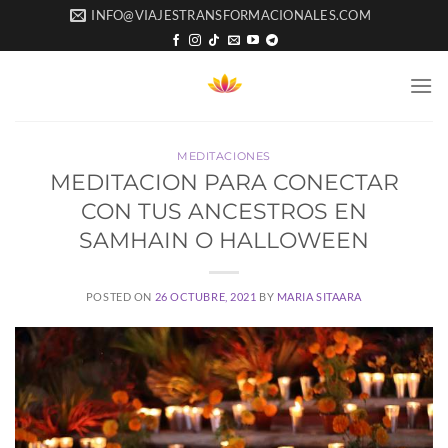
Saltar
INFO@VIAJESTRANSFORMACIONALES.COM
al
contenido
MEDITACIONES
MEDITACION PARA CONECTAR
CON TUS ANCESTROS EN
SAMHAIN O HALLOWEEN
POSTED ON
26 OCTUBRE, 2021
BY
MARIA SITAARA