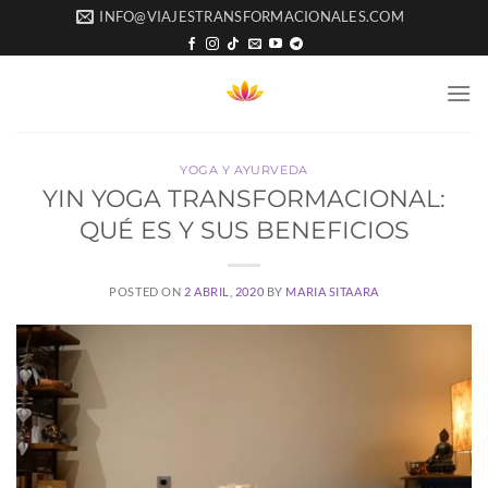
Saltar
INFO@VIAJESTRANSFORMACIONALES.COM
al
contenido
YOGA Y AYURVEDA
YIN YOGA TRANSFORMACIONAL:
QUÉ ES Y SUS BENEFICIOS
POSTED ON
2 ABRIL, 2020
BY
MARIA SITAARA