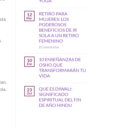
YOGA
RETIRO PARA
12
Mar
MUJERES: LOS
stá
PODEROSOS
BENEFICIOS DE IR
SOLA A UN RETIRO
s
FEMENINO
2
Comentarios
10 ENSEÑANZAS DE
10
Ene
OSHO QUE
TRANSFORMARÁN TU
VIDA
ean.
QUE ES DIWALI:
ola,
23
Oct
SIGNIFICADO
ESPIRITUAL DEL FIN
DE AÑO HINDU