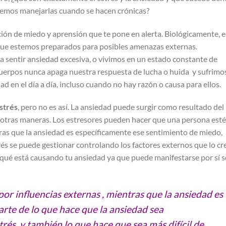
emos manejarlas cuando se hacen crónicas?
ión de miedo y aprensión que te pone en alerta. Biológicamente, e
 que estemos preparados para posibles amenazas externas.
entir ansiedad excesiva, o vivimos en un estado constante de
uerpos nunca apaga nuestra respuesta de lucha o huida y sufrimo
ad en el día a día, incluso cuando no hay razón o causa para ellos.
strés
, pero no es así. La ansiedad puede surgir como resultado del
e otras maneras. Los estresores pueden hacer que una persona esté
tras que la ansiedad es específicamente ese sentimiento de miedo,
s se puede gestionar controlando los factores externos que lo cr
 qué está causando tu ansiedad ya que puede manifestarse por sí s
or influencias externas , mientras que la ansiedad es
arte de lo que hace que la ansiedad sea
trés, y también lo que hace que sea más difícil de