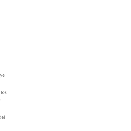
uye
 los
e
del