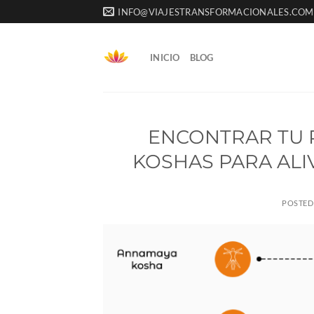
Saltar
INFO@VIAJESTRANSFORMACIONALES.COM
al
contenido
INICIO
BLOG
ENCONTRAR TU P
KOSHAS PARA ALIV
POSTED