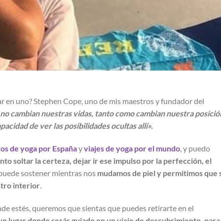
par en uno? Stephen Cope, uno de mis maestros y fundador del
s no cambian nuestras vidas, tanto como cambian nuestra posició
acidad de ver las posibilidades ocultas allí».
ros de yoga por España
y
viajes de yoga por el mundo
, y puedo
o soltar la certeza, dejar ir ese impulso por la perfección, el
 puede sostener mientras nos
mudamos de piel y permitimos que 
ro interior
.
de estés, queremos que sientas que puedes retirarte en el
un lugar donde serás guiado en un viaje de descubrimiento, para