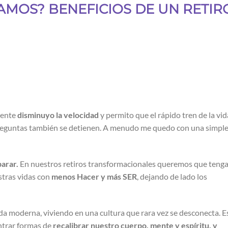
AMOS? BENEFICIOS DE UN RETIR
mente
disminuyo la velocidad
y permito que el rápido tren de la vid
reguntas también se detienen. A menudo me quedo con una simpl
arar.
En nuestros retiros transformacionales queremos que teng
stras vidas con
menos Hacer y más SER
, dejando de lado los
a moderna, viviendo en una cultura que rara vez se desconecta. E
ntrar formas de
recalibrar nuestro cuerpo, mente y espíritu, y