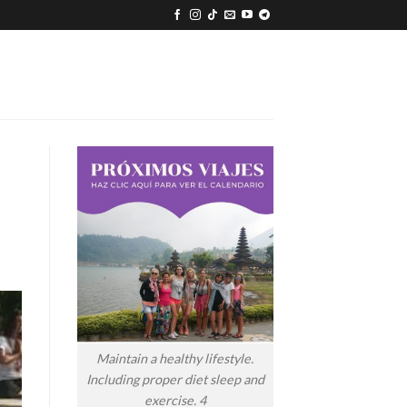
Maintain a healthy lifestyle.
Including proper diet sleep and
exercise. 4