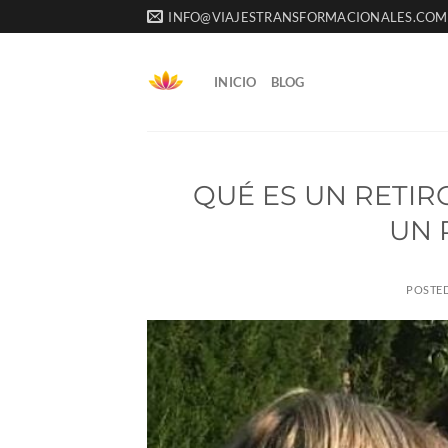
Saltar
INFO@VIAJESTRANSFORMACIONALES.COM
al
contenido
INICIO
BLOG
QUÉ ES UN RETIR
UN 
POSTE