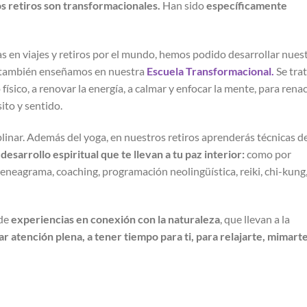
s retiros son transformacionales.
Han sido
específicamente
s en viajes y retiros por el mundo, hemos podido desarrollar nues
 también enseñamos en nuestra
Escuela Transformacional.
Se tra
físico, a renovar la energía, a calmar y enfocar la mente, para rena
to y sentido.
linar. Además del yoga, en nuestros retiros aprenderás técnicas d
esarrollo espiritual que te llevan a tu paz interior:
como por
eneagrama, coaching, programación neolingüística, reiki, chi-kung
 de
experiencias en conexión con la naturaleza
, que llevan a la
r atención plena, a tener tiempo para ti, para relajarte, mimart